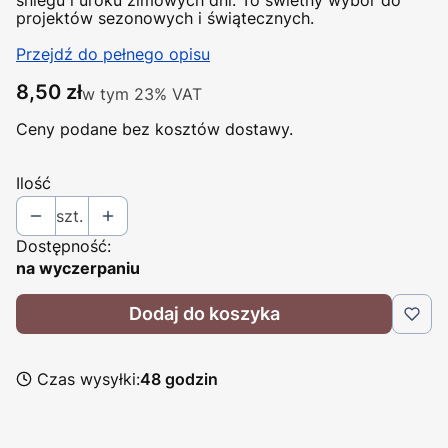
projektów sezonowych i świątecznych.
Przejdź do pełnego opisu
Cena
8,50 zł
w tym 23% VAT
w tym
23%
VAT
Ceny podane bez kosztów dostawy.
Ilość
szt.
Dostępność:
na wyczerpaniu
Dodaj do koszyka
Czas wysyłki:
48 godzin