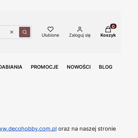
Produkty w ko
Wyczyść
Szukaj
Ulubione
Zaloguj się
Koszyk
DABIANIA
PROMOCJE
NOWOŚCI
BLOG
w.decohobby.com.pl
oraz na naszej stronie