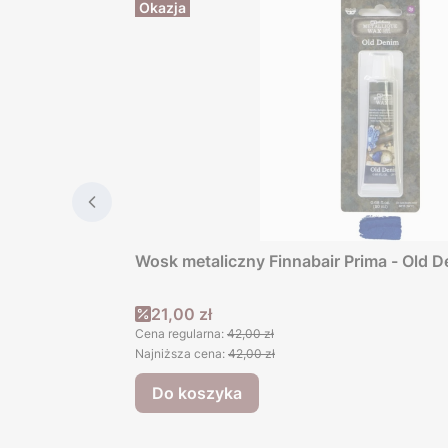
Okazja
Wosk metaliczny Finnabair Prima - Old 
Cena promocyjna
21,00 zł
Cena regularna:
42,00 zł
Najniższa cena:
42,00 zł
Do koszyka