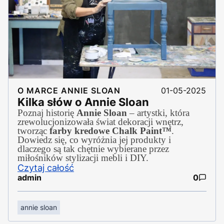
O MARCE ANNIE SLOAN
01-05-2025
Kilka słów o Annie Sloan
Poznaj historię
Annie Sloan
– artystki, która
zrewolucjonizowała świat dekoracji wnętrz,
tworząc
farby kredowe Chalk Paint™
.
Dowiedz się, co wyróżnia jej produkty i
dlaczego są tak chętnie wybierane przez
miłośników stylizacji mebli i DIY.
Czytaj całość
admin
0
annie sloan