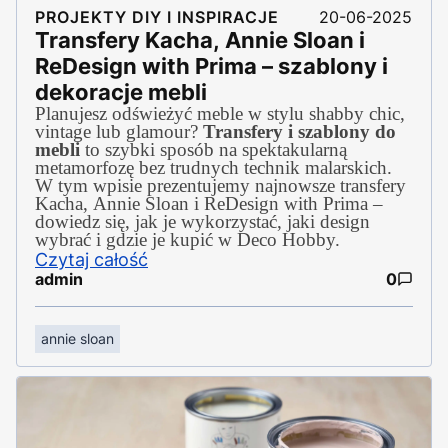
PROJEKTY DIY I INSPIRACJE
20-06-2025
Transfery Kacha, Annie Sloan i
ReDesign with Prima – szablony i
dekoracje mebli
Planujesz odświeżyć meble w stylu shabby chic,
vintage lub glamour?
Transfery i szablony do
mebli
to szybki sposób na spektakularną
metamorfozę bez trudnych technik malarskich.
W tym wpisie prezentujemy najnowsze transfery
Kacha, Annie Sloan i ReDesign with Prima –
dowiedz się, jak je wykorzystać, jaki design
wybrać i gdzie je kupić w Deco Hobby.
Czytaj całość
admin
0
annie sloan