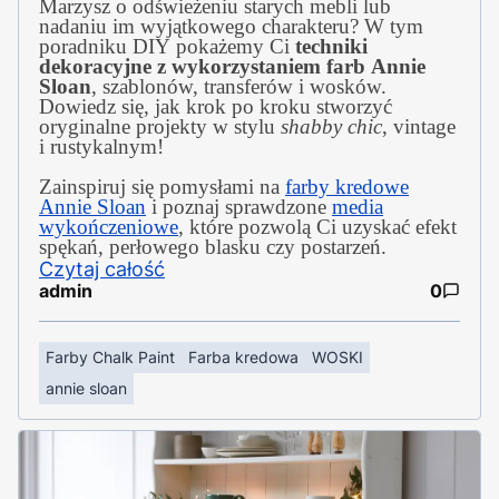
Marzysz o odświeżeniu starych mebli lub
nadaniu im wyjątkowego charakteru? W tym
poradniku DIY pokażemy Ci
techniki
dekoracyjne z wykorzystaniem farb Annie
Sloan
, szablonów, transferów i wosków.
Dowiedz się, jak krok po kroku stworzyć
oryginalne projekty w stylu
shabby chic
, vintage
i rustykalnym!
Zainspiruj się pomysłami na
farby kredowe
Annie Sloan
i poznaj sprawdzone
media
wykończeniowe
, które pozwolą Ci uzyskać efekt
spękań, perłowego blasku czy postarzeń.
Czytaj całość
admin
0
Farby Chalk Paint
Farba kredowa
WOSKI
annie sloan