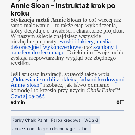
Annie Sloan – instruktaż krok po
kroku
Stylizacja mebli Annie Sloan
to coś więcej niż
samo malowanie – to także etap wykończenia,
który decyduje o trwałości i charakterze projektu.
W naszym sklepie znajdziesz wszystkie
niezbędne preparaty:
woski i lakiery
,
media
dekoracyjne i wykończeniowe
oraz
szablony i
transfery do decoupage
. Dzięki nim Twoje meble
zyskają niepowtarzalny wygląd bez zbędnego
wysiłku.
Jeśli szukasz inspiracji, sprawdź także wpis
„Odnawianie mebli z okleiną farbami kredowymi
Annie Sloan”
i zobacz, jak łatwo odmienić
komodę lub krzesło przy użyciu
Chalk Paint™
.
Czytaj całość
admin
0
Farby Chalk Paint
Farba kredowa
WOSKI
annie sloan
klej do decoupage
lakier