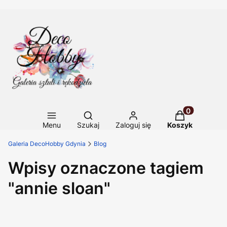
Otwórz wyszukiwarkę
Produkty w ko
Menu
Szukaj
Zaloguj się
Koszyk
Galeria DecoHobby Gdynia
Blog
Wpisy oznaczone tagiem
"annie sloan"