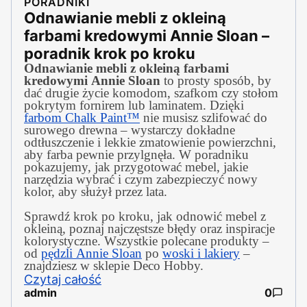
PORADNIKI
Odnawianie mebli z okleiną
farbami kredowymi Annie Sloan –
poradnik krok po kroku
Odnawianie mebli z okleiną farbami
kredowymi Annie Sloan
to prosty sposób, by
dać drugie życie komodom, szafkom czy stołom
pokrytym fornirem lub laminatem. Dzięki
farbom Chalk Paint™
nie musisz szlifować do
surowego drewna – wystarczy dokładne
odtłuszczenie i lekkie zmatowienie powierzchni,
aby farba pewnie przylgnęła. W poradniku
pokazujemy, jak przygotować mebel, jakie
narzędzia wybrać i czym zabezpieczyć nowy
kolor, aby służył przez lata.
Sprawdź krok po kroku, jak odnowić mebel z
okleiną, poznaj najczęstsze błędy oraz inspiracje
kolorystyczne. Wszystkie polecane produkty –
od
pędzli Annie Sloan
po
woski i lakiery
–
znajdziesz w sklepie Deco Hobby.
Czytaj całość
admin
0