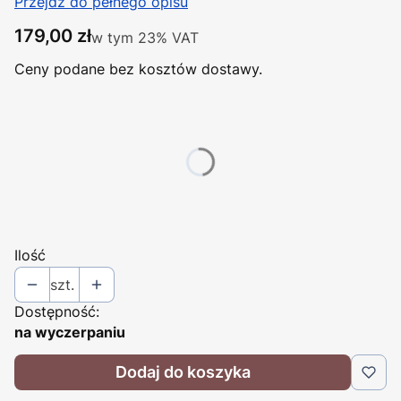
Przejdź do pełnego opisu
Cena
179,00 zł
w tym 23% VAT
w tym
23%
VAT
Ceny podane bez kosztów dostawy.
Wybierz wariant produktu:
Poszczególne warianty mogą różnić się ceną
*
ROZMIAR
Wybierz
Ilość
szt.
Dostępność:
na wyczerpaniu
Dodaj do koszyka