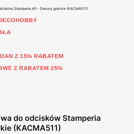
dcisków Stamperia A5 - Dekory greckie (KACMA511)
 DECOHOBBY
AŁA
LOAN Z 15% RABATEM
NOWE Z RABATEM 25%
owa do odcisków Stamperia
ckie (KACMA511)