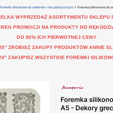
Foremki silikonowe do odlewów i mas plastycznych
Foremka silikonowa do o
WIELKA WYPRZEDAŻ ASORTYMENTU SKLEPU
EREG PROMOCJI NA PRODUKTY DO RĘKODZI
DO 50% ICH PIERWOTNEJ CENY
25" ZROBISZ ZAKUPY PRODUKTÓW ANNIE S
6" ZAKUPISZ WSZYSTKIE FOREMKI SILIKO
Foremka silikon
A5 - Dekory gre