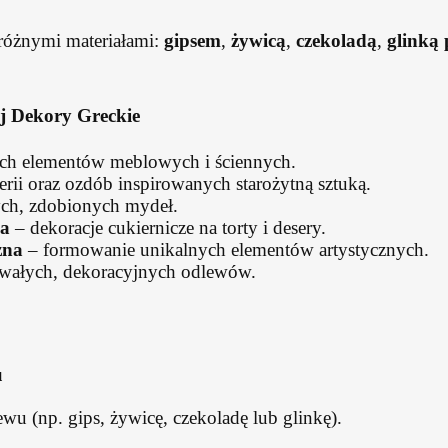
różnymi materiałami:
gipsem
,
żywicą
,
czekoladą
,
glinką
j Dekory Greckie
ch elementów meblowych i ściennych.
erii oraz ozdób inspirowanych starożytną sztuką.
ch, zdobionych mydeł.
za
– dekoracje cukiernicze na torty i desery.
zna
– formowanie unikalnych elementów artystycznych.
rwałych, dekoracyjnych odlewów.
u
wu (np. gips, żywicę, czekoladę lub glinkę).