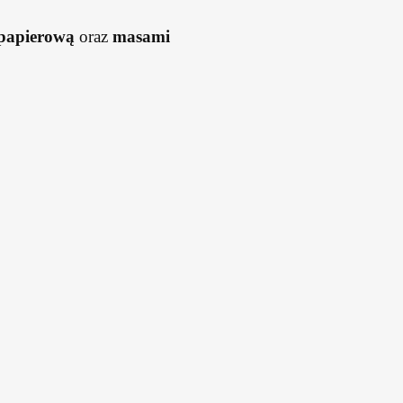
 papierową
oraz
masami