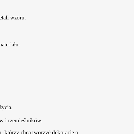
tali wzoru.
ateriału.
życia.
w i rzemieślników.
h, którzy chcą tworzyć dekoracje o