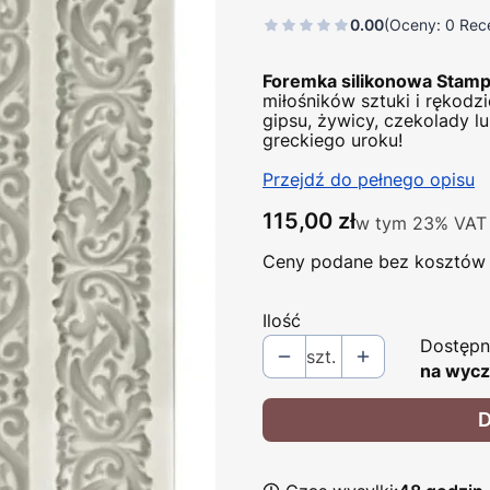
0.00
(Oceny: 0 Rece
Foremka silikonowa Stamp
miłośników sztuki i rękodz
gipsu, żywicy, czekolady l
greckiego uroku!
Przejdź do pełnego opisu
Cena
115,00 zł
w tym 23% VAT
w tym
23%
VAT
Ceny podane bez kosztów 
Ilość
Dostępn
szt.
na wycz
D