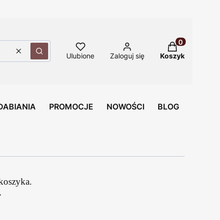
Produkty w ko
Wyczyść
Szukaj
Ulubione
Zaloguj się
Koszyk
DABIANIA
PROMOCJE
NOWOŚCI
BLOG
 koszyka.
.