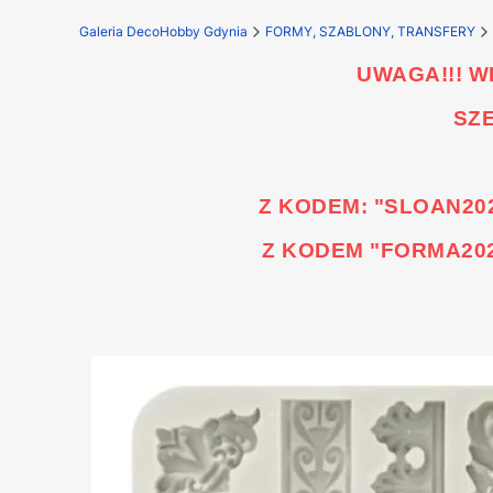
Galeria DecoHobby Gdynia
FORMY, SZABLONY, TRANSFERY
UWAGA!!! 
SZ
Z KODEM: "SLOAN20
Z KODEM "FORMA202